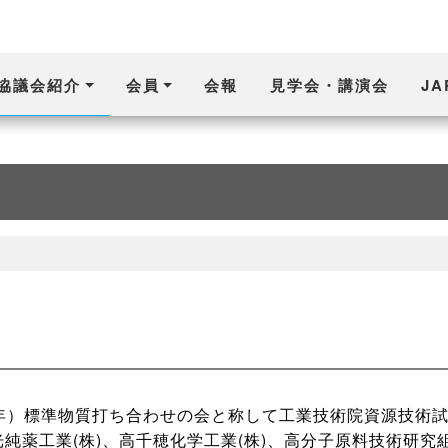
協議会紹介
会員
会報
見学会・講演会
J
8年）標準物質打ち合わせの会と称して工業技術院資源技術試験
和光純薬工業(株)、高千穂化学工業(株)、高分子原料技術研